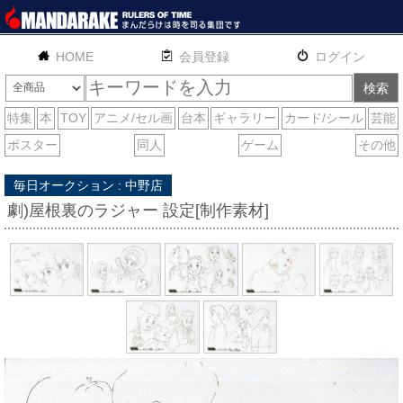
HOME
English
通販
サイトマップ
お問い合わせ
毎日オークション : 中野店
劇)屋根裏のラジャー 設定[制作素材]