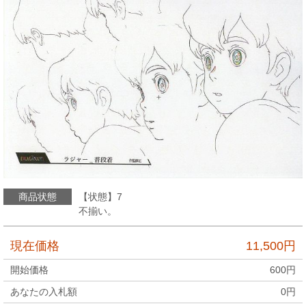
商品状態
【状態】7
不揃い。
現在価格
11,500
円
開始価格
600
円
あなたの入札額
0
円