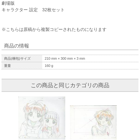
劇場版
キャラクター 設定 32枚セット
※こちらは原稿から複製コピーされたものになります
商品の情報
商品(梱包)サイズ
210
mm ×
300
mm ×
3
mm
重量
160
g
この商品と同じカテゴリの商品