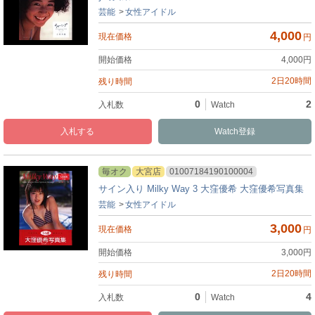
芸能
女性アイドル
4,000
円
4,000
円
2日20時間
0
2
入札
Watch
毎オク
大宮店
01007184190100004
サイン入り Milky Way 3 大窪優希 大窪優希写真集
芸能
女性アイドル
3,000
円
3,000
円
2日20時間
0
4