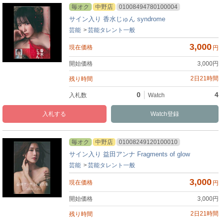
毎オク
中野店
01008494780100004
サイン入り 香水じゅん syndrome
芸能
芸能タレント一般
3,000
円
3,000
円
2日21時間
0
4
入札
Watch
毎オク
中野店
01008249120100010
サイン入り 益田アンナ Fragments of glow
芸能
芸能タレント一般
3,000
円
3,000
円
2日21時間