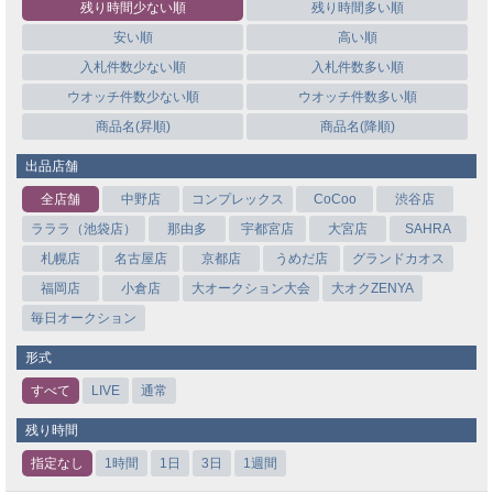
残り時間少ない順
残り時間多い順
安い順
高い順
入札件数少ない順
入札件数多い順
ウオッチ件数少ない順
ウオッチ件数多い順
商品名(昇順)
商品名(降順)
出品店舗
全店舗
中野店
コンプレックス
CoCoo
渋谷店
ラララ（池袋店）
那由多
宇都宮店
大宮店
SAHRA
札幌店
名古屋店
京都店
うめだ店
グランドカオス
福岡店
小倉店
大オークション大会
大オクZENYA
毎日オークション
形式
すべて
LIVE
通常
残り時間
指定なし
1時間
1日
3日
1週間