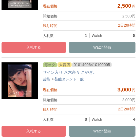
2,500
円
2,500
円
2日20時間
1
8
入札
Watch
毎オク
大宮店
01014906410100005
サイン入り 八木奈々 こやぎ。
芸能
芸能タレント一般
3,000
円
3,000
円
2日20時間
0
4
入札
Watch