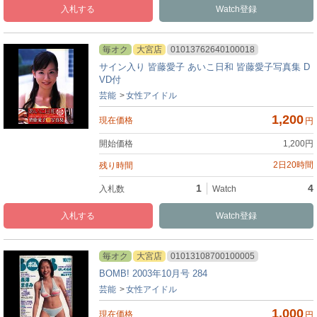
入札
Watch
毎オク
大宮店
01013762640100018
サイン入り 皆藤愛子 あいこ日和 皆藤愛子写真集 D
VD付
芸能
女性アイドル
1,200
円
1,200
円
2日20時間
1
4
入札
Watch
毎オク
大宮店
01013108700100005
BOMB! 2003年10月号 284
芸能
女性アイドル
1,000
円