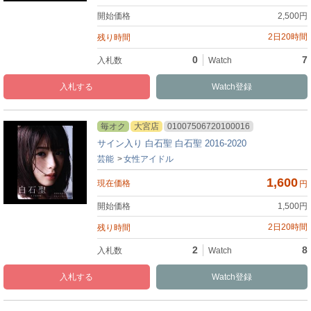
2,500
円
2日20時間
0
7
入札
Watch
毎オク
大宮店
01007506720100016
サイン入り 白石聖 白石聖 2016-2020
芸能
女性アイドル
1,600
円
1,500
円
2日20時間
2
8
入札
Watch