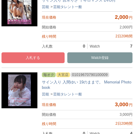
サイン入り 吉木りさ 千年ロマンス DVD付
芸能
芸能タレント一般
2,000
円
2,000
円
2日20時間
0
7
入札
Watch
毎オク
大宮店
01019670790100009
サイン入り 入間ゆい 19のままで。 Memorial Photo
book
芸能
芸能タレント一般
3,000
円
3,000
円
2日20時間
0
4