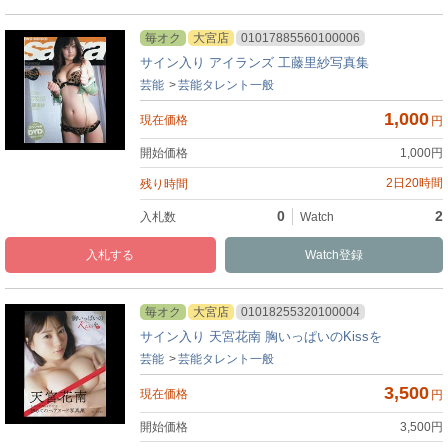
毎オク
大宮店
01017885560100006
サイン入り アイランズ 工藤里紗写真集
芸能
芸能タレント一般
1,000
円
1,000
円
2日20時間
0
2
入札
Watch
毎オク
大宮店
01018255320100004
サイン入り 天宮花南 胸いっぱいのKissを
芸能
芸能タレント一般
3,500
円
3,500
円