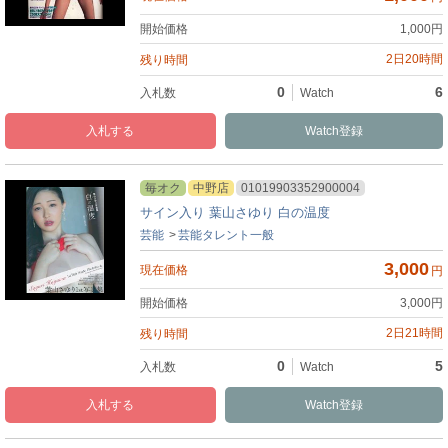
1,000
円
2日20時間
0
6
入札
Watch
毎オク
中野店
01019903352900004
サイン入り 葉山さゆり 白の温度
芸能
芸能タレント一般
3,000
円
3,000
円
2日21時間
0
5
入札
Watch