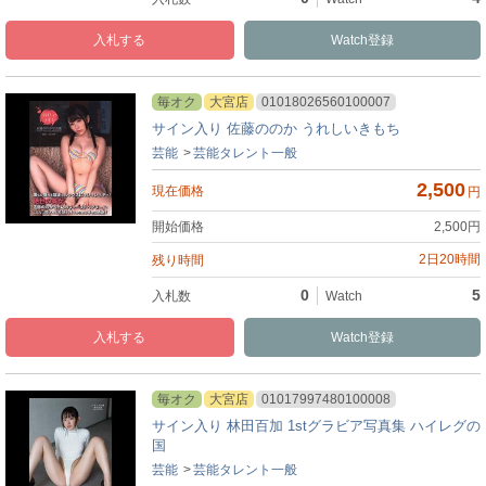
入札
Watch
毎オク
大宮店
01018026560100007
サイン入り 佐藤ののか うれしいきもち
芸能
芸能タレント一般
2,500
円
2,500
円
2日20時間
0
5
入札
Watch
毎オク
大宮店
01017997480100008
サイン入り 林田百加 1stグラビア写真集 ハイレグの
国
芸能
芸能タレント一般