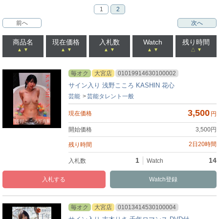
1
2
前へ
次へ
商品名
現在価格
入札数
Watch
残り時間
▲
▼
▲
▼
▲
▼
▲
▼
△
▼
毎オク
大宮店
01019914630100002
サイン入り 浅野こころ KASHIN 花心
芸能
芸能タレント一般
3,500
円
3,500
円
2日20時間
1
14
入札
Watch
毎オク
大宮店
01013414530100004