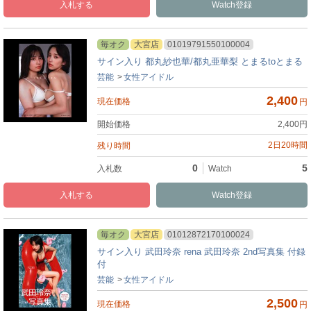
入札
Watch
毎オク
大宮店
01019791550100004
サイン入り 都丸紗也華/都丸亜華梨 とまるtoとまる
芸能
女性アイドル
2,400
円
2,400
円
2日20時間
0
5
入札
Watch
毎オク
大宮店
01012872170100024
サイン入り 武田玲奈 rena 武田玲奈 2nd写真集 付録
付
芸能
女性アイドル
2,500
円