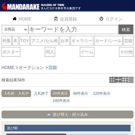
HOME
English
通販
サイトマップ
お問い合わせ
HOME
オークション
芸能
検索結果
34
件
入札前、入札中
入札終了
24件表示
48件表示
120件表示
240件表示
並び替え・絞り込み
並び順