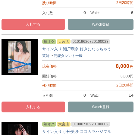
2日20時間
0
6
入札
Watch
毎オク
大宮店
01019620720100023
サイン入り 瀬戸環奈 好きになっちゃう
芸能
芸能タレント一般
8,000
円
8,000
円
2日20時間
0
14
入札
Watch
毎オク
大宮店
01006710920100002
サイン入り 小松美咲 ココカラハジマル