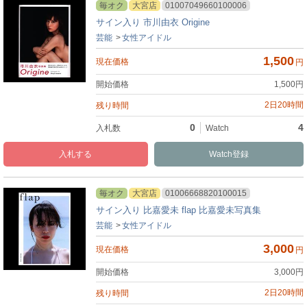
毎オク
大宮店
01007049660100006
サイン入り 市川由衣 Origine
芸能
女性アイドル
1,500
円
1,500
円
2日20時間
0
4
入札
Watch
毎オク
大宮店
01006668820100015
サイン入り 比嘉愛未 flap 比嘉愛未写真集
芸能
女性アイドル
3,000
円
3,000
円
2日20時間