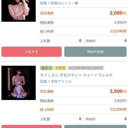
芸能
芸能タレント一般
2,000
円
2,000
円
2日20時間
0
4
入札
Watch
毎オク
大宮店
01019938200100002
サイン入り 百合川サシャ チェートヴェルチ
芸能
女性アイドル
3,500
円
3,500
円
2日20時間
0
4