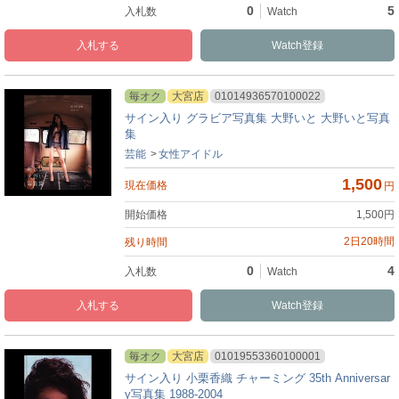
0
5
入札
Watch
毎オク
大宮店
01014936570100022
サイン入り グラビア写真集 大野いと 大野いと写真
集
芸能
女性アイドル
1,500
円
1,500
円
2日20時間
0
4
入札
Watch
毎オク
大宮店
01019553360100001
サイン入り 小栗香織 チャーミング 35th Anniversar
y写真集 1988-2004